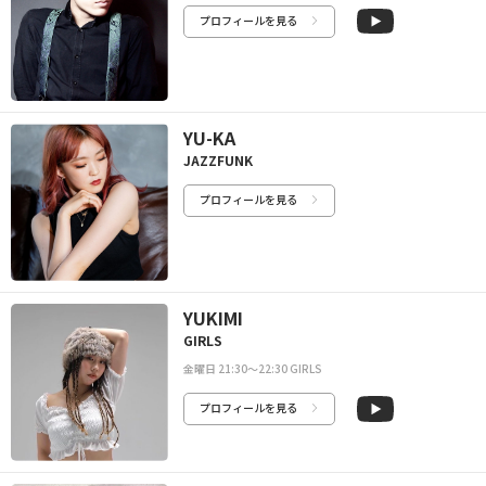
プロフィールを見る
YU-KA
JAZZFUNK
プロフィールを見る
YUKIMI
GIRLS
金曜日 21:30〜22:30 GIRLS
プロフィールを見る