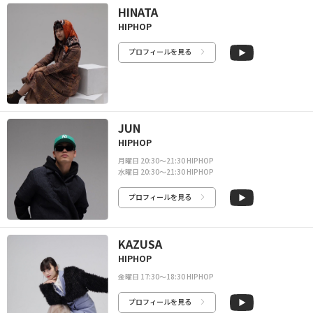
HINATA
HIPHOP
プロフィールを見る
JUN
HIPHOP
月曜日 20:30〜21:30 HIPHOP
水曜日 20:30〜21:30 HIPHOP
プロフィールを見る
KAZUSA
HIPHOP
金曜日 17:30〜18:30 HIPHOP
プロフィールを見る