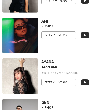
プロフィールを見る
AMI
HIPHOP
プロフィールを見る
AYANA
JAZZFUNK
火曜日 19:30〜20:30 JAZZFUNK
プロフィールを見る
GEN
HIPHOP