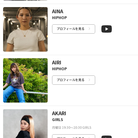
AINA
HIPHOP
プロフィールを見る
AIRI
HIPHOP
プロフィールを見る
AKARI
GIRLS
月曜日 19:30〜20:30 GIRLS