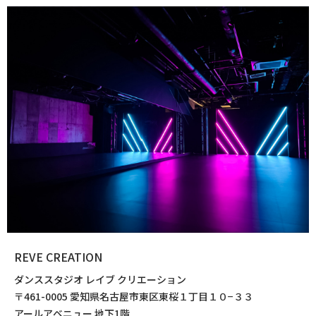
REVE CREATION
ダンススタジオ レイブ クリエーション
〒461-0005 愛知県名古屋市東区東桜１丁目１０−３３
アールアベニュー 地下1階