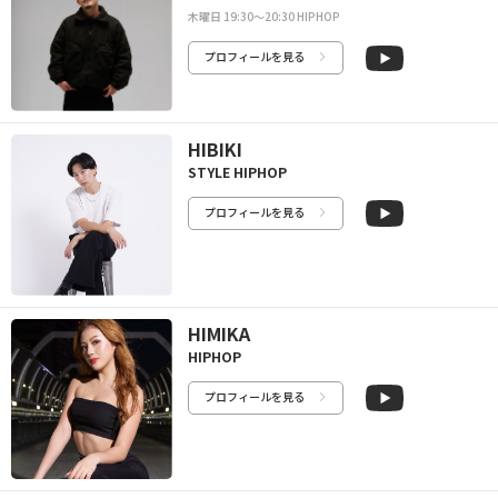
木曜日 19:30〜20:30 HIPHOP
プロフィールを見る
HIBIKI
STYLE HIPHOP
プロフィールを見る
HIMIKA
HIPHOP
プロフィールを見る