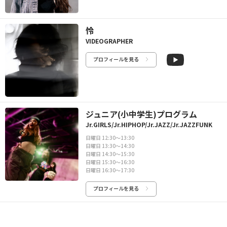
怜
VIDEOGRAPHER
プロフィールを見る
ジュニア(小中学生)プログラム
Jr.GIRLS/Jr.HIPHOP/Jr.JAZZ/Jr.JAZZFUNK
日曜日 12:30〜13:30
日曜日 13:30〜14:30
日曜日 14:30〜15:30
日曜日 15:30〜16:30
日曜日 16:30〜17:30
プロフィールを見る