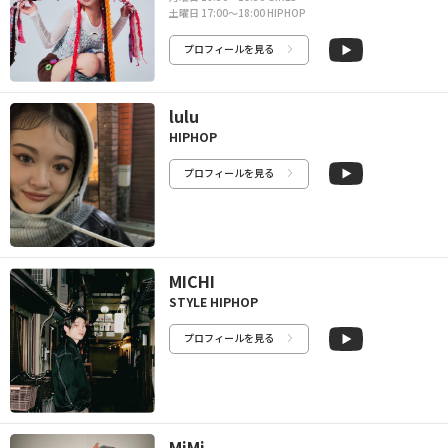
土曜日 17:00〜18:00 HIPHOP
プロフィールを見る
lulu
HIPHOP
プロフィールを見る
MICHI
STYLE HIPHOP
プロフィールを見る
MiMi