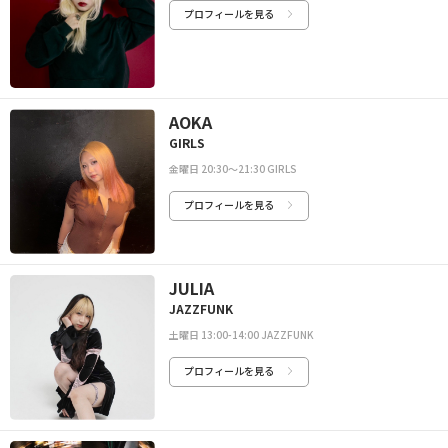
プロフィールを見る
AOKA
GIRLS
金曜日 20:30〜21:30 GIRLS
プロフィールを見る
JULIA
JAZZFUNK
土曜日 13:00-14:00 JAZZFUNK
プロフィールを見る