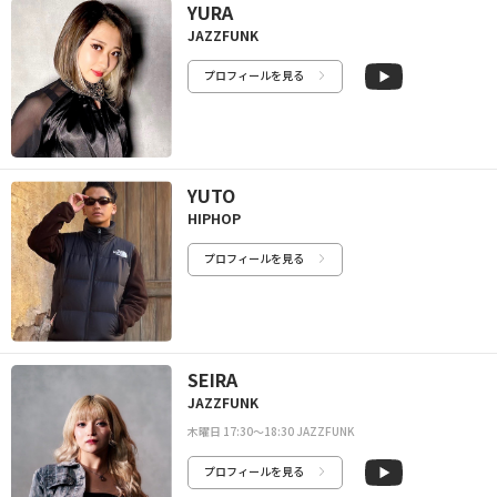
YURA
JAZZFUNK
プロフィールを見る
YUTO
HIPHOP
プロフィールを見る
SEIRA
JAZZFUNK
木曜日 17:30〜18:30 JAZZFUNK
プロフィールを見る