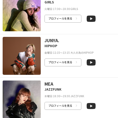
GIRLS
火曜日 17:30〜18:30 GIRLS
プロフィールを見る
JUNYA.
HIPHOP
金曜日 12:15〜13:15 大人の為のHIPHOP
プロフィールを見る
MEA
JAZZFUNK
木曜日 18:30〜19:30 JAZZFUNK
プロフィールを見る