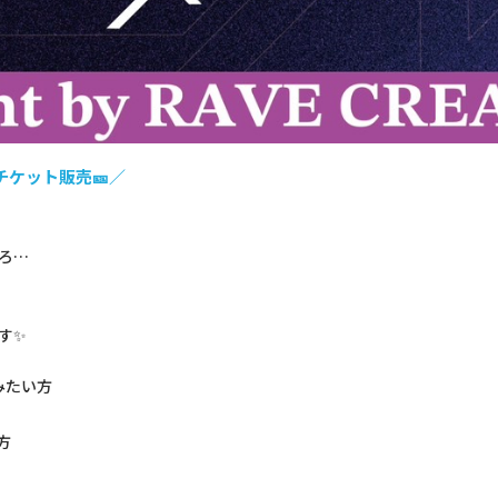
回チケット販売🎫／
ころ…
ます✨
てみたい方
方