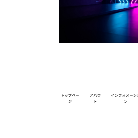
トップペー
アバウ
インフォメーシ
ジ
ト
ン