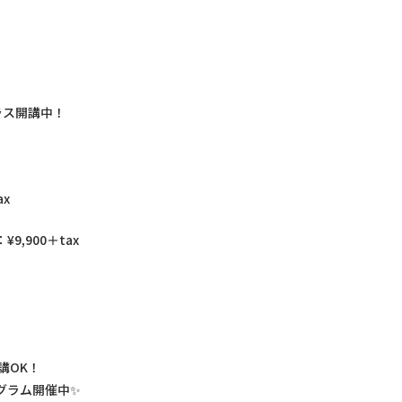
クラス開講中！
ax
,900＋tax
講OK！
グラム開催中✨