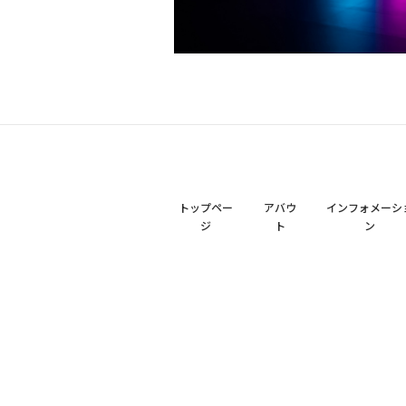
トップペー
アバウ
インフォメーシ
ジ
ト
ン