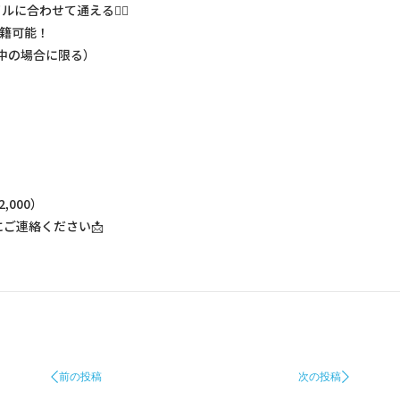
に合わせて通える🙆‍♀️
在籍可能！
約中の場合に限る）
,000）
にご連絡ください📩
前の投稿
次の投稿