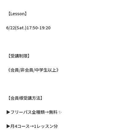
【Lesson】
6/22(Sat.)17:50-19:20
【受講制限】
《会員/非会員/中学生以上》
【会員様受講方法】
▶︎フリーパス全種類→無料 ✨
▶︎月4コース→1レッスン分