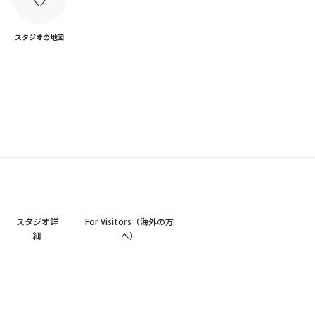
スタジオの地図
スタジオ詳
For Visitors（海外の方
細
へ）