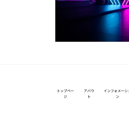
トップペー
アバウ
インフォメーシ
ジ
ト
ン